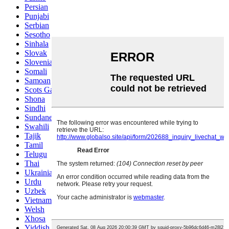
Persian
Punjabi
Serbian
Sesotho
Sinhala
Slovak
Slovenian
Somali
Samoan
Scots Gaelic
Shona
Sindhi
Sundanese
Swahili
Tajik
Tamil
Telugu
Thai
Ukrainian
Urdu
Uzbek
Vietnamese
Welsh
Xhosa
Yiddish