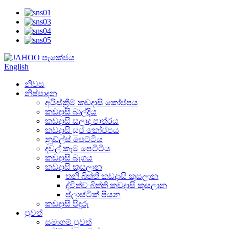
English
නිවස
නිෂ්පාදන
අයිස්ක්‍රීම් කඩදාසි කෝප්පය
කඩදාසි බාල්දිය
කඩදාසි සලාද පාත්රය
කඩදාසි සුප් කෝප්පය
නූඩ්ල්ස් පෙට්ටිය
දවල් කෑම පෙටිටිය
කඩදාසි බෑගය
කඩදාසි කුසලාන
තනි බිත්ති කඩදාසි කුසලාන
ද්විත්ව බිත්ති කඩදාසි කුසලාන
ප්ලාස්ටික් පියන
කඩදාසි පිදුරු
පුවත්
සමාගම් පුවත්