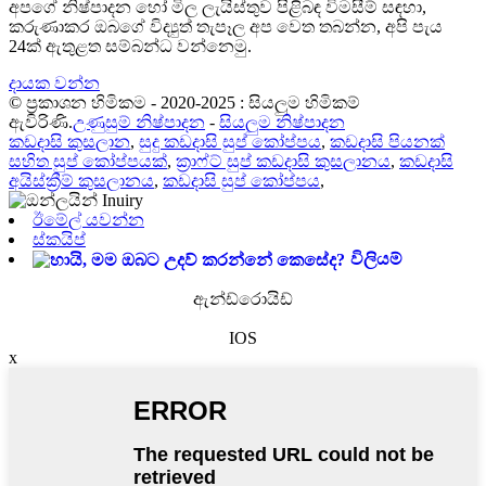
අපගේ නිෂ්පාදන හෝ මිල ලැයිස්තුව පිළිබඳ විමසීම් සඳහා,
කරුණාකර ඔබගේ විද්‍යුත් තැපෑල අප වෙත තබන්න, අපි පැය
24ක් ඇතුළත සම්බන්ධ වන්නෙමු.
දායක වන්න
© ප්‍රකාශන හිමිකම - 2020-2025 : සියලුම හිමිකම්
ඇවිරිණි.
උණුසුම් නිෂ්පාදන
-
සියලුම නිෂ්පාදන
කඩදාසි කුසලාන
,
සුදු කඩදාසි සුප් කෝප්පය
,
කඩදාසි පියනක්
සහිත සුප් කෝප්පයක්
,
ක්‍රාෆ්ට් සුප් කඩදාසි කුසලානය
,
කඩදාසි
අයිස්ක්‍රීම් කුසලානය
,
කඩදාසි සුප් කෝප්පය
,
ඊමේල් යවන්න
ස්කයිප්
විලියම්
ඇන්ඩ්රොයිඩ්
IOS
x