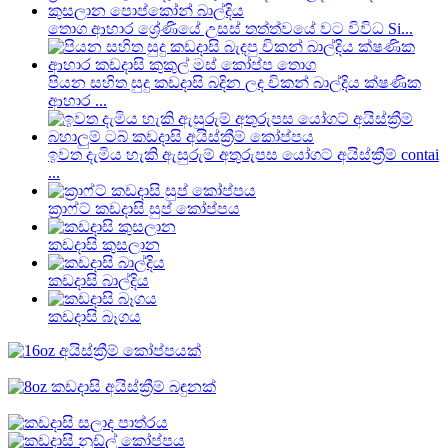
තොග ආහාර ශ්‍රේණියේ උසස් තත්ත්වයේ වට විවිධ Si...
පියන සහිත සුදු කඩදාසි බදින ලද චිකන් බාල්දිය ක්ෂණික
ආහාර ...
ඉවත දැමිය හැකි ඇසුරුම් අතුරුපස යෝගට් අයිස්ක්‍රීම් contai
...
ක්‍රාෆ්ට් කඩදාසි සුප් කෝප්පය
කඩදාසි කුසලාන
කඩදාසි බාල්දිය
කඩදාසි බෑගය