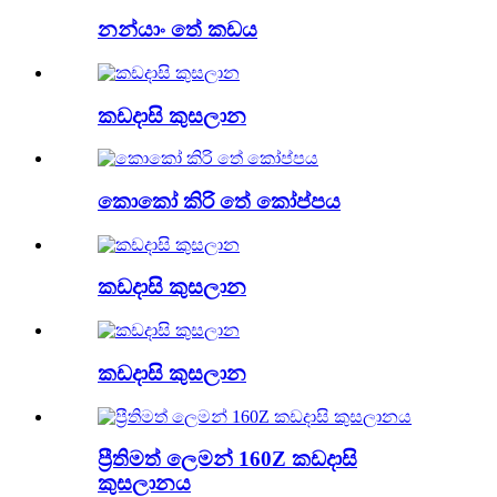
නන්යාං තේ කඩය
කඩදාසි කුසලාන
කොකෝ කිරි තේ කෝප්පය
කඩදාසි කුසලාන
කඩදාසි කුසලාන
ප්‍රීතිමත් ලෙමන් 160Z කඩදාසි
කුසලානය