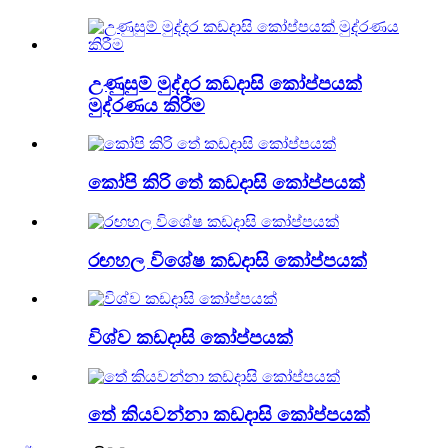
උණුසුම් මුද්දර කඩදාසි කෝප්පයක්
මුද්රණය කිරීම
කෝපි කිරි තේ කඩදාසි කෝප්පයක්
රඟහල විශේෂ කඩදාසි කෝප්පයක්
විශ්ව කඩදාසි කෝප්පයක්
තේ කියවන්නා කඩදාසි කෝප්පයක්