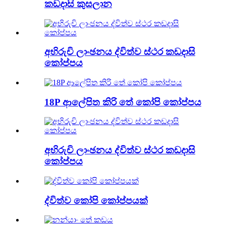
කඩදාසි කුසලාන
අභිරුචි ලාංඡනය ද්විත්ව ස්ථර කඩදාසි
කෝප්පය
18P ආලේපිත කිරි තේ කෝපි කෝප්පය
අභිරුචි ලාංඡනය ද්විත්ව ස්ථර කඩදාසි
කෝප්පය
ද්විත්ව කෝපි කෝප්පයක්