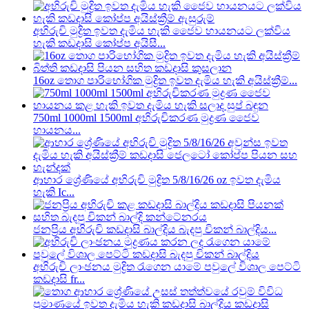
අභිරුචි මුද්‍රිත ඉවත දැමිය හැකි ජෛව හායනයට ලක්විය
හැකි කඩදාසි කෝප්ප අයිසී...
16oz තොග පාරිභෝගික මුද්‍රිත ඉවත දැමිය හැකි අයිස්ක්‍රීම්...
750ml 1000ml 1500ml අභිරුචිකරණ මුද්‍රණ ජෛව
හායනය...
ආහාර ශ්‍රේණියේ අභිරුචි මුද්‍රිත 5/8/16/26 oz ඉවත දැමිය
හැකි Ic...
ජනප්‍රිය අභිරුචි කඩදාසි බාල්දිය බැදපු චිකන් බාල්දිය...
අභිරුචි ලාංඡනය මුද්‍රිත රැගෙන යාමේ පවුලේ විශාල පෙට්ටි
කඩදාසි fr...