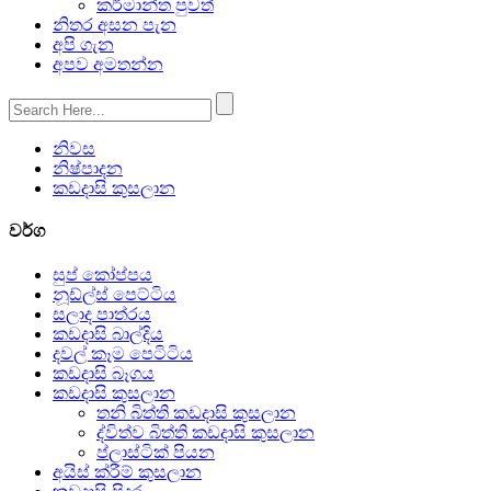
කර්මාන්ත පුවත්
නිතර අසන පැන
අපි ගැන
අපව අමතන්න
නිවස
නිෂ්පාදන
කඩදාසි කුසලාන
වර්ග
සුප් කෝප්පය
නූඩ්ල්ස් පෙට්ටිය
සලාද පාත්රය
කඩදාසි බාල්දිය
දවල් කෑම පෙටිටිය
කඩදාසි බෑගය
කඩදාසි කුසලාන
තනි බිත්ති කඩදාසි කුසලාන
ද්විත්ව බිත්ති කඩදාසි කුසලාන
ප්ලාස්ටික් පියන
අයිස් ක්රීම් කුසලාන