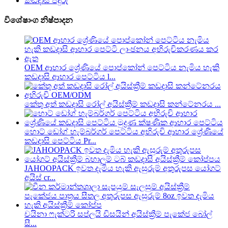
කඩදාසි පිදුරු
විශේෂාංග නිෂ්පාදන
OEM ආහාර ශ්‍රේණියේ පොප්කෝන් පෙට්ටිය නැමිය හැකි
කඩදාසි ආහාර පෙට්ටිය l...
කේතු අත් කඩදාසි රෝල් අයිස්ක්‍රීම් කඩදාසි කන්ටේනරය ...
හොට් ඩෝග් හැම්බර්ගර් පෙට්ටිය අභිරුචි ආහාර ශ්‍රේණියේ
කඩදාසි පෙට්ටිය Pr...
JAHOOPACK ඉවත දැමිය හැකි ඇසුරුම් අතුරුපස යෝගට්
අයිස් cr...
චයිනා ෆැක්ටරි සප්ලයි ඩිසයින් අයිස්ක්‍රීම් පැකේජ බෝල්
සී...