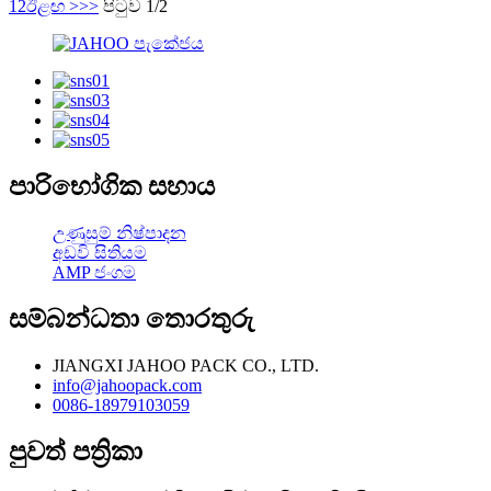
1
2
ඊළඟ >
>>
පිටුව 1/2
පාරිභෝගික සහාය
උණුසුම් නිෂ්පාදන
අඩවි සිතියම
AMP ජංගම
සම්බන්ධතා තොරතුරු
JIANGXI JAHOO PACK CO., LTD.
info@jahoopack.com
0086-18979103059
පුවත් පත්‍රිකා