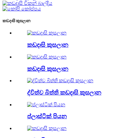
කඩදාසි කුසලාන
කඩදාසි කුසලාන
කඩදාසි කුසලාන
ද්විත්ව බිත්ති කඩදාසි කුසලාන
ප්ලාස්ටික් පියන