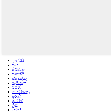
ඉංග්රීසි
ප්‍රංශ
ජර්මානු
පෘතුගීසි
ස්පාඤ්ඤ
රුසියානු
ජපන්
කොරියානු
අරාබි
අයිරිෂ්
ග්‍රීක
තුර්කි