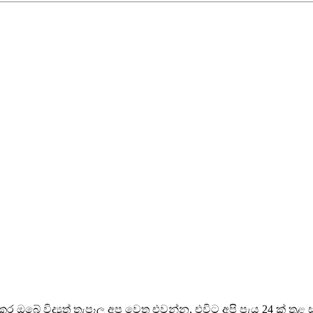
ර ඔබේ විද්‍යුත් තැපෑල අප වෙත එවන්න, එවිට අපි පැය 24 ක් තුළ