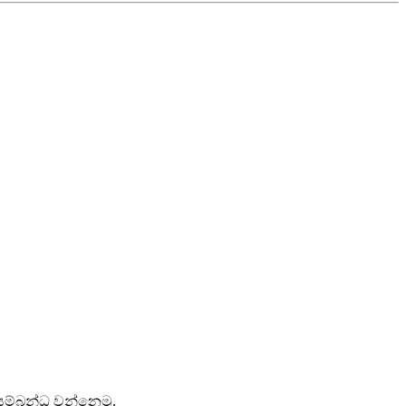
 සම්බන්ධ වන්නෙමු.