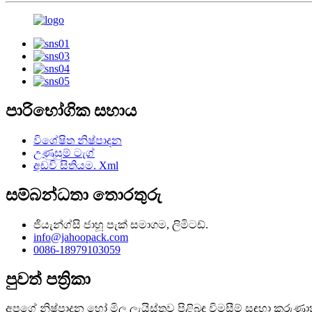
පාරිභෝගික සහාය
විශේෂිත නිෂ්පාදන
උණුසුම් ටැග්
අඩවි සිතියම. Xml
සම්බන්ධතා තොරතුරු
ජියැන්ග්සි ජාහූ පැක් සමාගම, ලිමිටඩ්.
info@jahoopack.com
0086-18979103059
පුවත් පත්‍රිකා
අපගේ නිෂ්පාදන හෝ මිල ලැයිස්තුව පිළිබඳ විමසීම් සඳහා කරුණාක