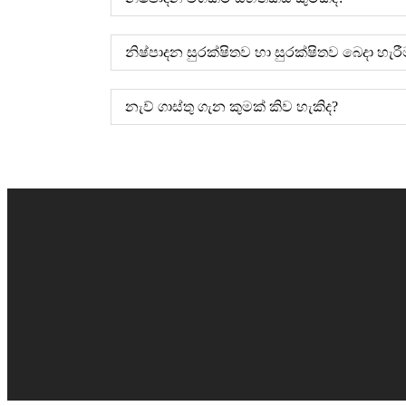
නිෂ්පාදන සුරක්ෂිතව හා සුරක්ෂිතව බෙදා හ
නැව් ගාස්තු ගැන කුමක් කිව හැකිද?