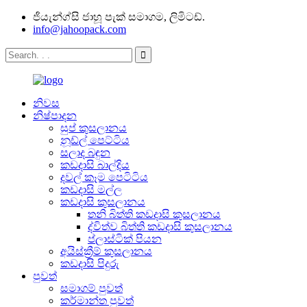
ජියැන්ග්සි ජාහූ පැක් සමාගම, ලිමිටඩ්.
info@jahoopack.com
නිවස
නිෂ්පාදන
සුප් කුසලානය
නූඩ්ල් පෙට්ටිය
සලාද බඳුන
කඩදාසි බාල්දිය
දවල් කෑම පෙටිටිය
කඩදාසි මල්ල
කඩදාසි කුසලානය
තනි බිත්ති කඩදාසි කුසලානය
ද්විත්ව බිත්ති කඩදාසි කුසලානය
ප්ලාස්ටික් පියන
අයිස්ක්‍රීම් කුසලානය
කඩදාසි පිදුරු
පුවත්
සමාගම් පුවත්
කර්මාන්ත පුවත්