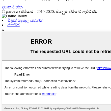
දායක වන්න
© ප්‍රකාශන හිමිකම - 2010-2020: සියලුම හිමිකම් ඇවිරිණි.
විද්‍යුත් තැපෑල යවන්න
ස්කයිප්
x