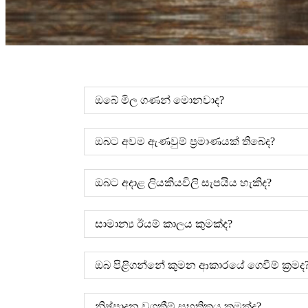
ඔබේ මිල ගණන් මොනවාද?
ඔබට අවම ඇණවුම් ප්‍රමාණයක් තිබේද?
ඔබට අදාළ ලියකියවිලි සැපයිය හැකිද?
සාමාන්‍ය ඊයම් කාලය කුමක්ද?
ඔබ පිළිගන්නේ කුමන ආකාරයේ ගෙවීම් ක්‍රමද
නිෂ්පාදන වගකීම් සහතිකය කුමක්ද?