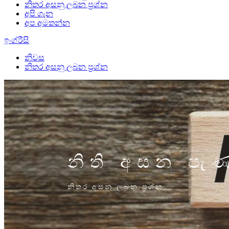
නිතර අසනු ලබන ප්‍රශ්න
අපි ගැන
අප අමතන්න
ඉංග්රීසි
නිවස
නිතර අසනු ලබන ප්‍රශ්න
නිති අසන පැ
නිතර අසනු ලබන ප්‍රශ්න