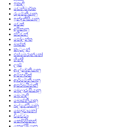
ඉතාලි
ඩෙන්මාර්ක
රුමේනියානු
ඉන්දුනීසියානු
චෙක්
අප්‍රිකානු
ස්වීඩන්
පෝලන්ත
බාස්ක්
කැටලන්
එස්පෙරාන්තෝ
හින්දි
ලාඕ
ඇල්බේනියානු
අම්හාරික්
ආර්මේනියානු
අසර්බයිජානි
බෙලාරුසියානු
බෙංගාලි
බොස්නියානු
බල්ගේරියානු
සෙබුවානෝ
චිචෙවා
කෝර්සිකන්
ක්‍රොඒෂියානු