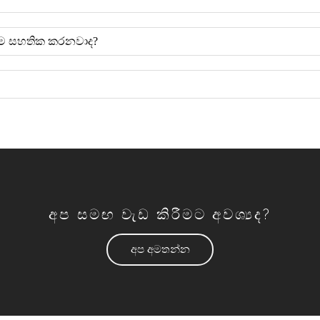
ැරීම සහතික කරනවාද?
අප සමඟ වැඩ කිරීමට අවශ්‍යද?
අප අමතන්න